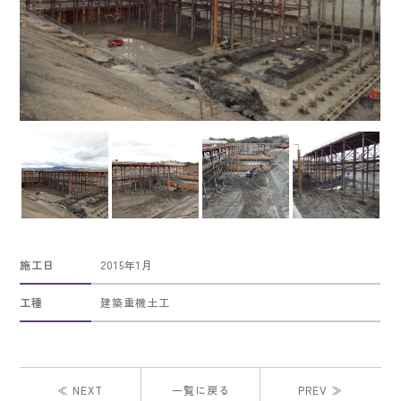
施工日
2015年1月
工種
建築重機土工
≪ NEXT
一覧に戻る
PREV ≫