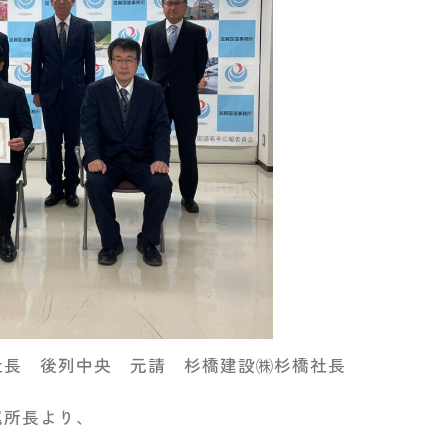
社長 後列中央 元請 杉橋建設㈱杉橋社長
尾所長より、